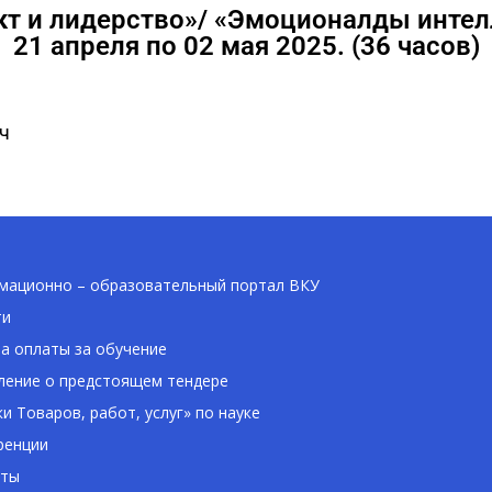
кт и лидерство»/ «Эмоционалды инте
21 апреля по 02 мая 2025. (36 часов)
ч
ационно – образовательный портал ВКУ
ти
а оплаты за обучение
ение о предстоящем тендере
ки Товаров, работ, услуг» по науке
ренции
кты