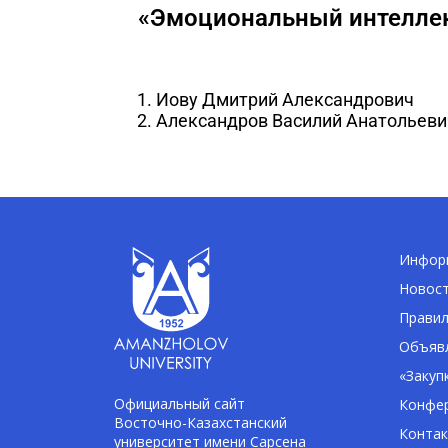
«Эмоциональный интелле
Иову Дмитрий Александрович
Александров Василий Анатольеви
Информ
Новос
Правил
Объявл
«Закуп
Официальный сайт
Конфе
Восточно-Казахстанский
Конта
университет имени Сарсена