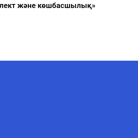
ллект және көшбасшылық»
AI-Talapker
Помощник Amanzholov University
Здравствуйте! Я AI-Talapker —
помощник ВКУ им. Сарсена
Аманжолова (ВКУ). Отвечу на
вопросы о поступлении в
бакалавриат, магистратуру и