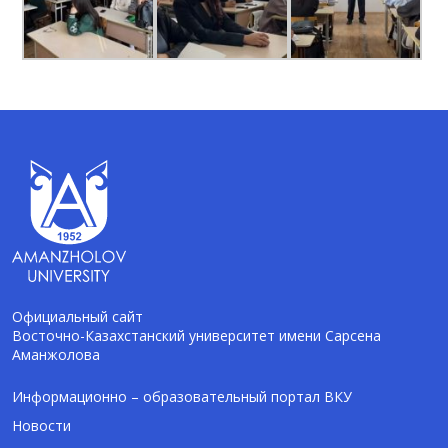
Официальный сайт
Восточно-Казахстанский университет имени Сарсена
Аманжолова
AI-Talapker
Помощник Amanzholov University
Информационно – образовательный портал ВКУ
Новости
Здравствуйте! Я AI-Talapker — помощник