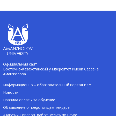
Официальный сайт
Восточно-Казахстанский университет имени Сарсена
Аманжолова
AI-Talapker
Помощник Amanzholov University
Информационно – образовательный портал ВКУ
Новости
Здравствуйте! Я AI-Talapker — помощник
Правила оплаты за обучение
ВКУ им. Сарсена Аманжолова (ВКУ). Отвечу
Объявление о предстоящем тендере
на вопросы о поступлении в бакалавриат,
магистратуру и докторантуру.
«Закупки Товаров, работ, услуг» по науке