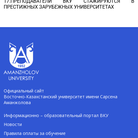
17.ПРЕПОДАВАТЕЛИ ВКУ СТАЖИРУЮТСЯ В
ПРЕСТИЖНЫХ ЗАРУБЕЖНЫХ УНИВЕРСИТЕТАХ
Официальный сайт
Восточно-Казахстанский университет имени Сарсена
Аманжолова
AI-Talapker
Помощник Amanzholov University
Информационно – образовательный портал ВКУ
Новости
Здравствуйте! Я AI-Talapker — помощник
Правила оплаты за обучение
ВКУ им. Сарсена Аманжолова (ВКУ). Отвечу