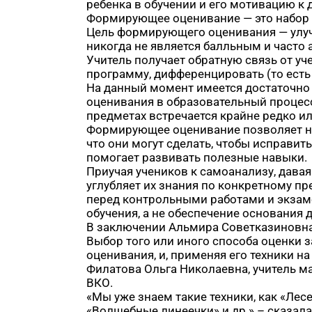
ребенка в обучении и его мотивацию к
Формирующее оценивание — это набор п
Цель формирующего оценивания — улучш
никогда не является балльным и часто
Учитель получает обратную связь от уч
программу, дифференцировать (то есть
На данный момент имеется достаточно
оценивания в образовательный процесс
предметах встречается крайне редко ил
Формирующее оценивание позволяет нау
что они могут сделать, чтобы исправи
помогает развивать полезные навыки.
Приучая учеников к самоанализу, давая
углубляет их знания по конкретному п
перед контрольными работами и экзам
обучения, а не обеспечение основания 
В заключении Альмира Советказиновна 
Выбор того или иного способа оценки 
оценивания, и, применяя его техники н
Филатова Ольга Николаевна, учитель м
ВКО.
«Мы уже знаем такие техники, как «Лес
«Волшебные линеечки» и др.» – сказала 