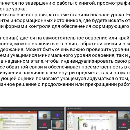
лняется по завершению работы с книгой, просмотра ф
конце урока.
ты на все вопросы, которые ставили вначале урока. Есл
анты информационных источников, где будете искать о
ми формами контроля для обеспечения формирующего 
териал) дается на самостоятельное освоение или кра
овня, можно включить его в лист обратной связи и в 
содержания. Может быть очень важно проверить уровн
семи учащимися минимального уровня освоения, так и
в на данном этапе, чтобы индивидуализировать свою р
с обратной связи и обеспечивает преемственность в 
 изучения различных тем внутри предмета, так и на ма
рующей оценки помогают учащемуся задуматься о том
знанное решение о продолжении или прекращении рабо