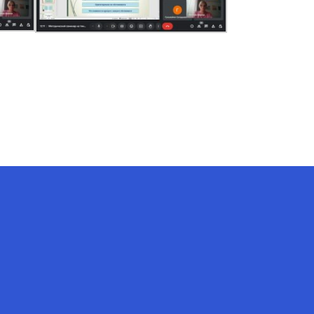
AI-Talapker
Помощник Amanzholov University
Здравствуйте! Я AI-Talapker —
помощник ВКУ им. Сарсена
Аманжолова (ВКУ). Отвечу на
вопросы о поступлении в
бакалавриат, магистратуру и
докторантуру.