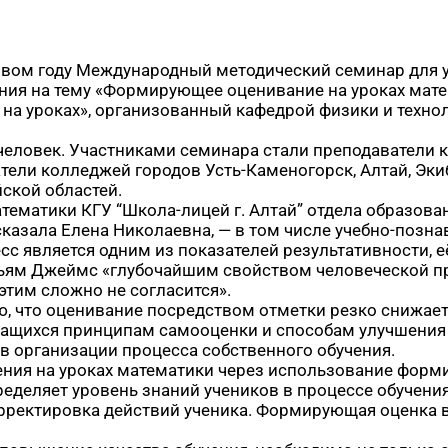
овом году Международный методический семинар для 
ния на тему «Формирующее оценивание на уроках мат
на уроках», организованный кафедрой физики и техно
 человек. Участниками семинара стали преподаватели к
ели колледжей городов Усть-Каменогорск, Алтай, Экиба
ской областей.
тематики КГУ “Школа-лицей г. Алтай” отдела образова
казала Елена Николаевна, — в том числе учебно-позна
сс является одним из показателей результативности, е
ьям Джеймс «глубочайшим свойством человеческой п
этим сложно не согласится».
наю, что оценивание посредством отметки резко снижае
чащихся принципам самооценки и способам улучшения с
в организации процесса собственного обучения.
умения на уроках математики через использование фо
пределяет уровень знаний учеников в процессе обучени
корректировка действий ученика. Формирующая оценка 