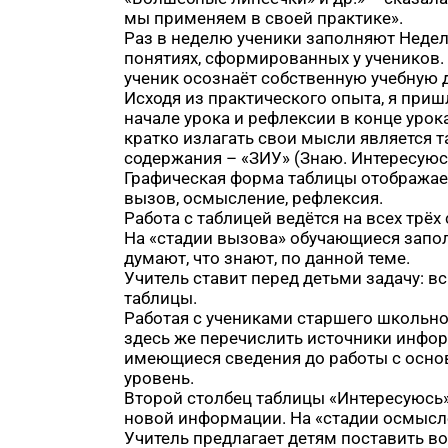
мы применяем в своей практике».
Раз в неделю ученики заполняют Недел
понятиях, сформированных у учеников. 
ученик осознаёт собственную учебную 
Исходя из практического опыта, я приш
начале урока и рефлексии в конце уро
кратко излагать свои мысли является та
содержания – «ЗИУ» (Знаю. Интересуюсь
Графическая форма таблицы отображает
вызов, осмысление, рефлексия.
Работа с таблицей ведётся на всех трёх 
На «стадии вызова» обучающиеся запол
думают, что знают, по данной теме.
Учитель ставит перед детьми задачу: в
таблицы.
Работая с учениками старшего школьно
здесь же перечислить источники инфо
имеющиеся сведения до работы с осно
уровень.
Второй столбец таблицы «Интересуюсь» и
новой информации. На «стадии осмысл
Учитель предлагает детям поставить во