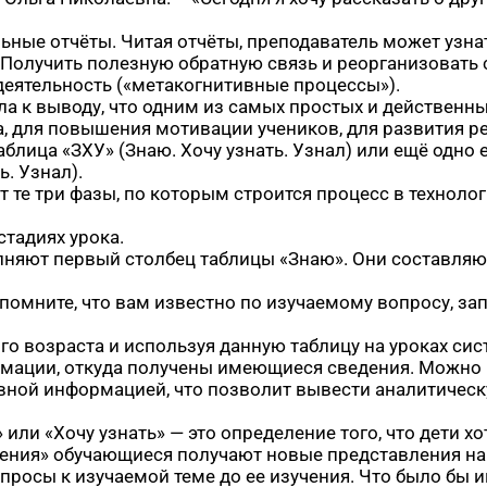
ьные отчёты. Читая отчёты, преподаватель может узна
Получить полезную обратную связь и реорганизовать с
деятельность («метакогнитивные процессы»).
ла к выводу, что одним из самых простых и действенн
ка, для повышения мотивации учеников, для развития р
блица «ЗХУ» (Знаю. Хочу узнать. Узнал) или ещё одно 
. Узнал).
 те три фазы, по которым строится процесс в техноло
стадиях урока.
няют первый столбец таблицы «Знаю». Они составляют 
спомните, что вам известно по изучаемому вопросу, за
го возраста и используя данную таблицу на уроках си
рмации, откуда получены имеющиеся сведения. Можно
вной информацией, что позволит вывести аналитическ
ли «Хочу узнать» — это определение того, что дети хо
ения» обучающиеся получают новые представления на
просы к изучаемой теме до ее изучения. Что было бы и