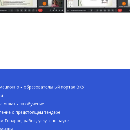
ационно – образовательный портал ВКУ
ти
а оплаты за обучение
ение о предстоящем тендере
ки Товаров, работ, услуг» по науке
ренции