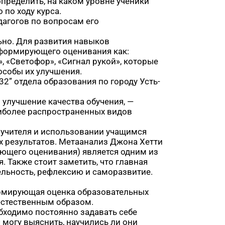
определить, на каком уровне ученики
 по ходу курса.
агогов по вопросам его
ьно. Для развития навыков
 формирующего оценивания как:
 «Светофор», «Сигнал рукой», которые
особы их улучшения.
” отдела образования по городу Усть-
 улучшение качества обучения, —
иболее распространенных видов
 учителя и использовании учащимся
х результатов. Метаанализ Джона Хетти
ующего оценивания) является одним из
Также стоит заметить, что главная
ельность, рефлексию и саморазвитие.
ормирующая оценка образовательных
естественным образом.
бходимо постоянно задавать себе
 могу выяснить, научились ли они