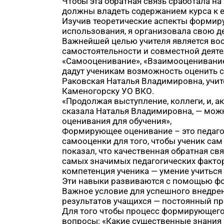
Чтобы эта обратная связь сработала на
должны владеть содержанием курса к ег
Изучив теоретические аспекты формир
использования, я организовала свою д
Важнейшей целью учителя является вос
самостоятельности и совместной деят
«Самооценивание», «Взаимооценивание»
дадут ученикам возможность оценить со
Раковская Наталья Владимировна, учит
Каменогорску УО ВКО.
«Продолжая выступление, коллеги, и, 
сказала Наталья Владимировна, — мож
оценивания для обучения»,
Формирующее оценивание – это педагог
самооценки для того, чтобы ученик са
показал, что качественная обратная с
самых значимых педагогических фактор
компетенция ученика — умение учиться
Эти навыки развиваются с помощью ф
Важное условие для успешного внедре
результатов учащихся — постоянный пр
Для того чтобы процесс формирующего
вопросы: «Какие существенные знания и