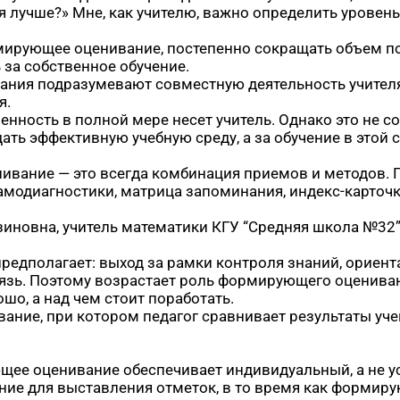
ся лучше?» Мне, как учителю, важно определить уровень
ирующее оценивание, постепенно сокращать объем под
 за собственное обучение.
ия подразумевают совместную деятельность учителя и
я.
твенность в полной мере несет учитель. Однако это не 
дать эффективную учебную среду, а за обучение в этой 
вание — это всегда комбинация приемов и методов. 
самодиагностики, матрица запоминания, индекс-карточ
новна, учитель математики КГУ “Средняя школа №32” 
редполагает: выход за рамки контроля знаний, ориен
язь. Поэтому возрастает роль формирующего оцениван
ошо, а над чем стоит поработать.
ние, при котором педагог сравнивает результаты уч
ее оценивание обеспечивает индивидуальный, а не у
ие для выставления отметок, в то время как формир