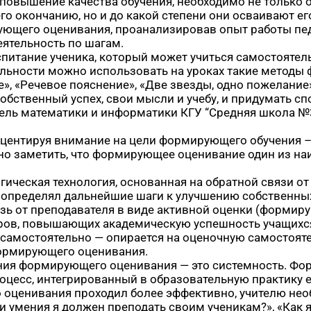
 повышение качества обучения, необходимо не только 
о окончанию, но и до какой степени они осваивают его
ующего оценивания, проанализировав опыт работы пед
еятельность по шагам.
питание ученика, который может учиться самостоятел
ельности можно использовать на уроках такие методы
, «Речевое пояснение», «Две звезды, одно пожелание»,
бственный успех, свои мысли и учебу, и придумать сп
ель математики и информатики КГУ “Средняя школа №32
акцентируя внимание на цели формирующего обучения –
но заметить, что формирующее оценивание один из на
ическая технология, основанная на обратной связи от
м определял дальнейшие шаги к улучшению собственны
вязь от преподавателя в виде активной оценки (формир
ов, повышающих академическую успешность учащихся. 
 самостоятельно — опирается на оценочную самостоят
ормирующего оценивания.
ния формирующего оценивания — это системность. Ф
оцесс, интегрированный в образовательную практику 
 оценивания проходил более эффективно, учителю нео
 умения я должен преподать своим ученикам?», «Как я