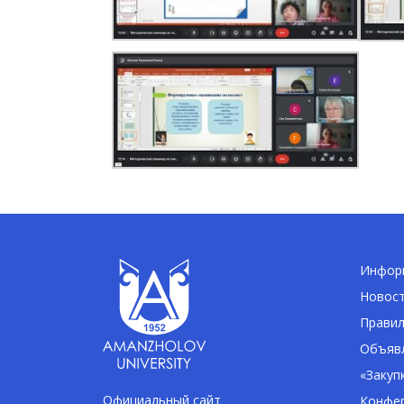
Информ
Новос
Правил
Объявл
«Закуп
Официальный сайт
Конфе