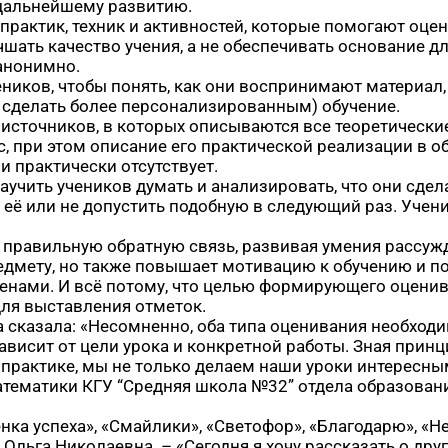
 дальнейшему развитию.
рактик, техник и активностей, которые помогают оцен
ать качество учения, а не обеспечивать основание дл
 анонимно.
еников, чтобы понять, как они воспринимают материал,
 сделать более персонализированным) обучение.
 источников, в которых описываются все теоретическ
, при этом описание его практической реализации в 
и практически отсутствует.
чить учеников думать и анализировать, что они сдела
ть её или не допустить подобную в следующий раз. Уч
 правильную обратную связь, развивая умения рассужд
редмету, но также повышает мотивацию к обучению и п
енами. И всё потому, что целью формирующего оценив
для выставления отметок.
сказала: «Несомненно, оба типа оценивания необходи
зависит от цели урока и конкретной работы. Зная при
а практике, мы не только делаем наши уроки интересным
атематики КГУ “Средняя школа №32” отдела образовани
енка успеха», «Смайлики», «Светофор», «Благодарю», «
Ольга Николаевна. – «Сегодня я хочу рассказать о друг