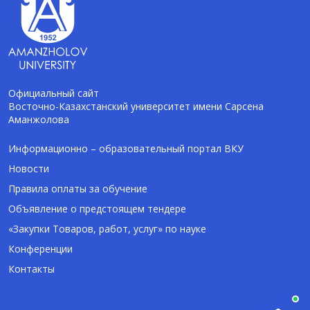
Официальный сайт
Восточно-Казахстанский университет имени Сарсена
Аманжолова
AI-Talapker
Помощник Amanzholov University
Информационно – образовательный портал ВКУ
Новости
Здравствуйте! Я AI-Talapker — помощник
Правила оплаты за обучение
ВКУ им. Сарсена Аманжолова (ВКУ). Отвечу
Объявление о предстоящем тендере
на вопросы о поступлении в бакалавриат,
магистратуру и докторантуру.
«Закупки Товаров, работ, услуг» по науке
Конференции
Контакты