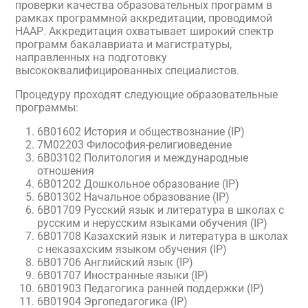
проверки качества образовательных программ в
рамках программной аккредитации, проводимой
НААР. Аккредитация охватывает широкий спектр
программ бакалавриата и магистратуры,
направленных на подготовку
высококвалифицированных специалистов.
Процедуру проходят следующие образовательные
программы:
6В01602 История и обществознание (IP)
7М02203 Философия-религиоведение
6B03102 Политология и международные
отношения
6B01202 Дошкольное образование (IP)
6B01302 Начальное образование (IP)
6В01709 Русский язык и литература в школах с
русским и нерусским языками обучения (IP)
6В01708 Казахский язык и литература в школах
с неказахским языком обучения (IP)
6В01706 Английский язык (IP)
6В01707 Иностранные языки (IP)
6В01903 Педагогика ранней поддержки (IP)
6В01904 Эргопедагогика (IP)