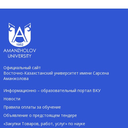
Официальный сайт
Восточно-Казахстанский университет имени Сарсена
Аманжолова
AI-Talapker
Помощник Amanzholov University
Информационно – образовательный портал ВКУ
Новости
Здравствуйте! Я AI-Talapker — помощник
Правила оплаты за обучение
ВКУ им. Сарсена Аманжолова (ВКУ). Отвечу
Объявление о предстоящем тендере
на вопросы о поступлении в бакалавриат,
магистратуру и докторантуру.
«Закупки Товаров, работ, услуг» по науке