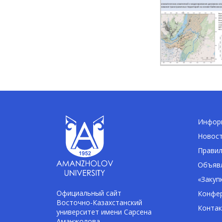
Информ
Новос
Правил
Объявл
«Закуп
Официальный сайт
Конфе
Восточно-Казахстанский
Конта
университет имени Сарсена
Аманжолова