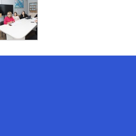
AI-Talapker
Помощник Amanzholov University
Здравствуйте! Я AI-Talapker —
помощник ВКУ им. Сарсена
Аманжолова (ВКУ). Отвечу на
вопросы о поступлении в
бакалавриат, магистратуру и
докторантуру.