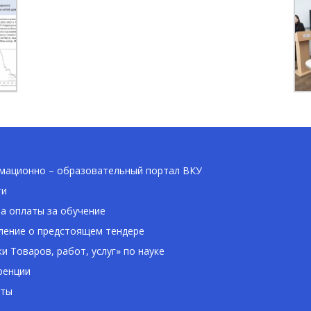
ационно – образовательный портал ВКУ
ти
а оплаты за обучение
ение о предстоящем тендере
ки Товаров, работ, услуг» по науке
ренции
кты