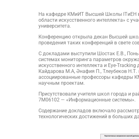
На кафедре КМиИТ Высшей Школы ITиЕН в
области искусственного интеллекта» с уч
университета.
Конференцию открыла декан Высшей школы
проведения таких конференций в свете со
С докладами выступили Шостак Е.В., Понь
системах мониторинга параметров окружаю
искусственного интеллекта и Eye-Tracking
Кайдарова М.А, Әнафия П., Тлеубеков Н.Т
ассоциированные профессоры кафедры КМи
научным проектам.
Присутствовали учителя школ города и 
7М06102 — «Информационные системы».
Содержание докладов включало рассмотре
технологических достижений в больших д