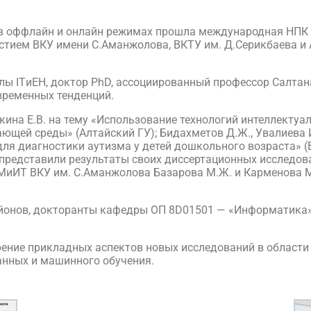
 оффлайн и онлайн режимах прошла международная НПК н
астием ВКУ имени С.Аманжолова, ВКТУ им. Д.Серикбаева и
 ITиЕН, доктор PhD, ассоциированный профессор Салтан
временных тенденций.
кина Е.В. на тему «Использование технологий интеллекту
щей среды» (Алтайский ГУ); Бидахметов Д.Ж., Увалиева И
 для диагностики аутизма у детей дошкольного возраста» 
. представили результаты своих диссертационных исследова
ИТ ВКУ им. С.Аманжолова Базарова М.Ж. и Карменова М.
районов, докторанты кафедры ОП 8D01501 — «Информатика
ние прикладных аспектов новых исследований в области 
анных и машинного обучения.