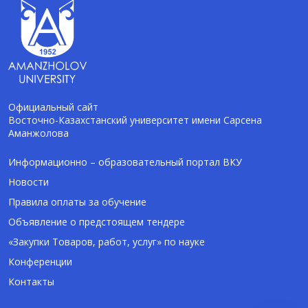
Официальный сайт
Восточно-Казахстанский университет имени Сарсена
Аманжолова
AI-Talapker
Помощник Amanzholov University
Информационно – образовательный портал ВКУ
Новости
Здравствуйте! Я AI-Talapker — помощник
Правила оплаты за обучение
ВКУ им. Сарсена Аманжолова (ВКУ). Отвечу
Объявление о предстоящем тендере
на вопросы о поступлении в бакалавриат,
магистратуру и докторантуру.
«Закупки Товаров, работ, услуг» по науке
Конференции
Контакты