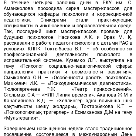
В течение четырех рабочих дней в ВКУ им. С.
Аманжолова проходила серия мастер-классов для
обучающихся кафедры психологии и коррекционной
педагогики. Спикерами стали практикующие
специалисты в инклюзивной и образовательной среде.
Так, последний цикл мастер-классов провели для
будущих психологов. Насикова А.К. и Ораз М. Қ.
рассказали о работе педагог-психолога с детьми РАС в
условиях КППК. Токтыбаева В.Т. – об особенностях
профессиональной деятельности психолога в
исправительной системе. Куземко Л.П. выступила на
тему «Психолог социально-педагогической сферы:
направления практики и возможности развития».
Смыкалова О.Н. — «Особенности работы психолога».
Мацкевич И.К. — «Психодиномическая диагностика».
Тюлюпергенева Р.Ж — «Театр прикосновений».
Стельмах С.А — «НЛП Линия времени». Аканова Ж.М и
Канапиянова К.Д. — «Хеллингер әдісі бойынша ішкі
қақтығысты шешу жолдары», Токтарбекова К.Т —
«Психологиялық тригерлер» и Есимханова Д.М на тему
«Мультерапия».
Завершением насыщенной недели стало традиционное
посвящение, состоявшееся в международный День