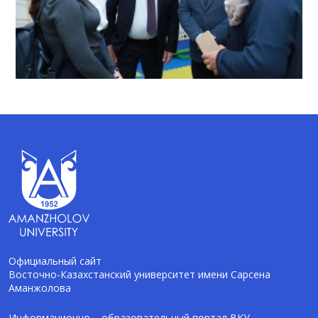
Официальный сайт
Восточно-Казахстанский университет имени Сарсена
Аманжолова
AI-Talapker
Помощник Amanzholov University
Информационно – образовательный портал ВКУ