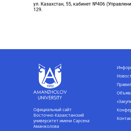
ул. Казахстан, 55, кабинет №406 (Управлени
129.
06.10
Информ
Новос
Правил
Объявл
«Закуп
Официальный сайт
Конфе
Восточно-Казахстанский
Конта
университет имени Сарсена
Аманжолова