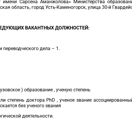
т имени Сарсена Аманжолова» Министерства образовани
кая область, город Усть-Каменогорск, улица 30-й Гвардейс
ЛЕДУЮЩИХ
ВАКАНТН
ЫХ
ДОЛЖНОСТ
ЕЙ:
 переводческого дела – 1.
узовское ) образование , ученую степень
или степень доктора PhD , ученое звание ассоциированный
ускается без ученого звания
огической деятельности.