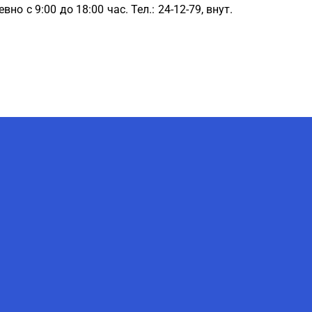
 с 9:00 до 18:00 час. Тел.: 24-12-79, внут.
AI-Talapker
Помощник Amanzholov University
Здравствуйте! Я AI-Talapker —
помощник ВКУ им. Сарсена
Аманжолова (ВКУ). Отвечу на
вопросы о поступлении в
бакалавриат, магистратуру и
докторантуру.