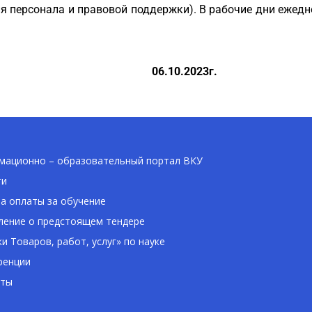
я персонала и правовой поддержки). В рабочие дни ежедневно
.2023
г.
ационно – образовательный портал ВКУ
ти
а оплаты за обучение
ение о предстоящем тендере
ки Товаров, работ, услуг» по науке
ренции
кты