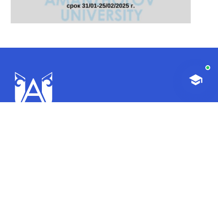
на вопросы о поступлении в бакалавриат,
магистратуру и докторантуру.
Официальный сайт
Восточно-Казахстанский университет имени Сарсена
Аманжолова
Информационно – образовательный портал ВКУ
Новости
Правила оплаты за обучение