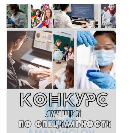
AI-Talapker
Помощник Amanzholov University
Здравствуйте! Я AI-Talapker — помощник
ВКУ им. Сарсена Аманжолова (ВКУ). Отвечу