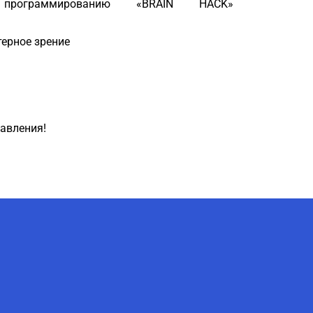
программированию «BRAIN HACK»
ерное зрение
авления!
AI-Talapker
Помощник Amanzholov University
Здравствуйте! Я AI-Talapker —
помощник ВКУ им. Сарсена
Аманжолова (ВКУ). Отвечу на
вопросы о поступлении в
бакалавриат, магистратуру и