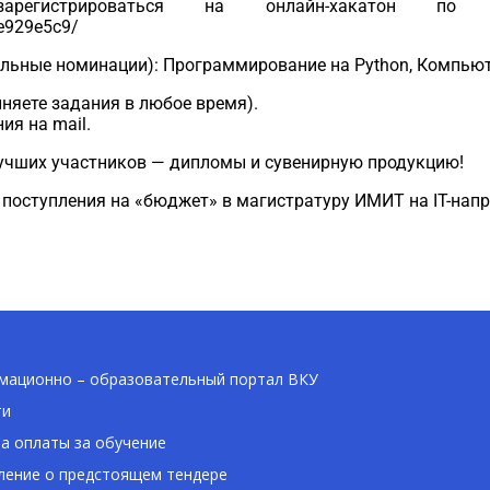
арегистрироваться на онлайн-хакатон по 
3e929e5c9/
ельные номинации): Программирование на Python, Компьют
няете задания в любое время).
я на mail.
лучших участников — дипломы и сувенирную продукцию!
поступления на «бюджет» в магистратуру ИМИТ на IT-напр
ационно – образовательный портал ВКУ
ти
а оплаты за обучение
ение о предстоящем тендере