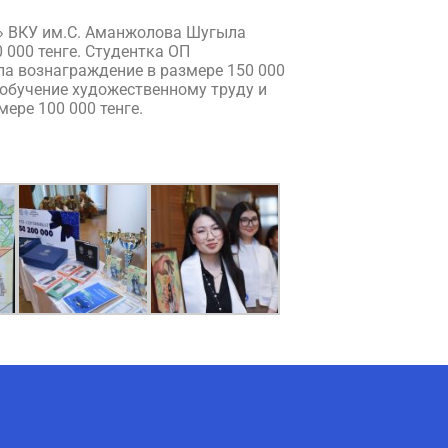
» ВКУ им.С. Аманжолова Шугыла
 000 тенге. Студентка ОП
ла вознаграждение в размере 150 000
обучение художественному труду и
ере 100 000 тенге.
AI-Talapker
Помощник Amanzholov University
Здравствуйте! Я AI-Talapker —