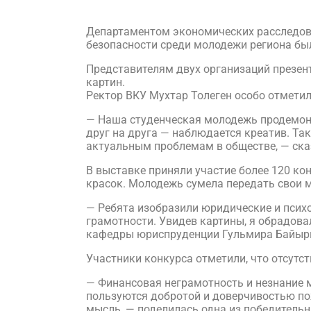
Департаментом экономических расследован
безопасности среди молодежи региона был
Представителям двух организаций презент
картин.
Ректор ВКУ Мухтар Толеген особо отметил
— Наша студенческая молодежь продемонс
друг на друга — наблюдается креатив. Та
актуальным проблемам в обществе, — ска
В выставке приняли участие более 120 ко
красок. Молодежь сумела передать свои 
— Ребята изобразили юридические и психо
грамотности. Увидев картины, я обрадова
кафедры юриспруденции Гульмира Байыр
Участники конкурса отметили, что отсутс
— Финансовая неграмотность и незнание 
пользуются добротой и доверчивостью по
мысль, — поделилась одна из победитель