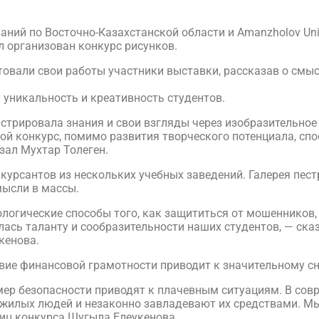
ий по Восточно-Казахстанской области и Amanzholov Uni
 организован конкурс рисунков.
овали свои работы участники выставки, рассказав о смыс
 уникальность и креативность студентов.
трировала знания и свои взгляды через изобразительное 
кой конкурс, помимо развития творческого потенциала, сп
зал Мухтар Толеген.
нкурсантов из нескольких учебных заведений. Галерея пес
мысли в массы.
логические способы того, как защититься от мошенников
лась таланту и сообразительности наших студентов, — ск
кенова.
твие финансовой грамотности приводит к значительному с
мер безопасности приводят к плачевным ситуациям. В со
жилых людей и незаконно завладевают их средствами. Мы 
ниц конкурса Шугыла Елеукенова.