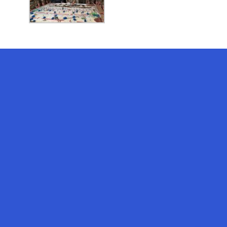
AI-Talapker
Помощник Amanzholov University
Здравствуйте! Я AI-Talapker —
помощник ВКУ им. Сарсена
Аманжолова (ВКУ). Отвечу на
вопросы о поступлении в
бакалавриат, магистратуру и
докторантуру.