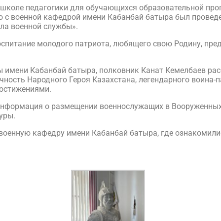
 школе педагогики для обучающихся образовательной про
о с военной кафедрой имени Кабанбай батыра был проведе
ыла военной службы».
оспитание молодого патриота, любящего свою Родину, пред
 имени Кабанбай батыра, полковник Канат Кемелбаев рас
ичность Народного Героя Казахстана, легендарного воин
остижениями.
нформация о размещении военнослужащих в Вооруженных 
уры.
военную кафедру имени Кабанбай батыра, где ознакомилис