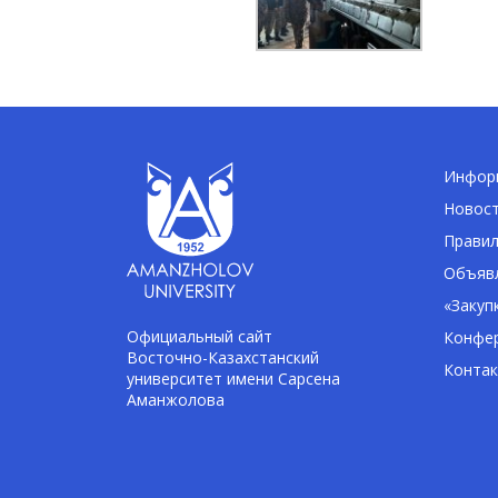
Информ
Новос
Правил
Объявл
«Закуп
Официальный сайт
Конфе
Восточно-Казахстанский
Конта
университет имени Сарсена
Аманжолова