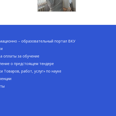
ационно – образовательный портал ВКУ
ти
а оплаты за обучение
ение о предстоящем тендере
ки Товаров, работ, услуг» по науке
ренции
кты