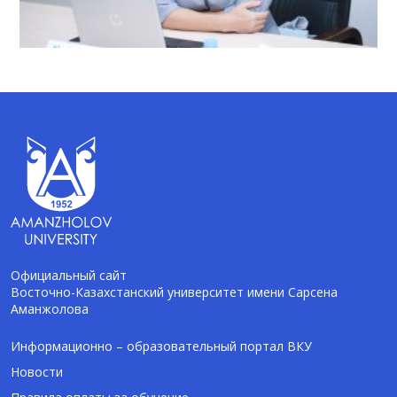
Официальный сайт
Восточно-Казахстанский университет имени Сарсена
Аманжолова
AI-Talapker
Помощник Amanzholov University
Информационно – образовательный портал ВКУ
Новости
Здравствуйте! Я AI-Talapker — помощник