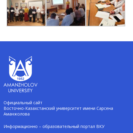
Официальный сайт
Восточно-Казахстанский университет имени Сарсена
Аманжолова
AI-Talapker
Помощник Amanzholov University
Информационно – образовательный портал ВКУ