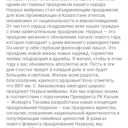
одним из главных праздников нашего народа.
Наурыз мейрамы стал объединяющим праздником
для всех проживающих в Казахстане этносов,
независимо от национальности и вероисповедания.
От чистого сердца поздравляю всех наших граждан
с этим замечательным праздником. Наурыз — это
праздник весеннего обновления, начало нового года,
которое совпадает с днем весеннего равноденствия.
Он несет в себе глубокий философский смысл. Это
праздник новой жизни, новых надежд, торжества
любви, плодородия и дружбы. Я желаю, чтобы в этом
году у вас обновилось абсолютно все. Пусть в эти
дни счастье придет в каждый дом, и оно будет
большим и светлым. Желаю всем радости,
благополучия, крепкого здоровья! Хочу отметить,
что ВКУ им. С. Аманжолова ежегодно широко
празднует Наурыз мейрамы. Как мы хорошо знаем,
в соответствии с поручением Президента РК Касым
— Жомарта Токаева разработана новая концепция
празднования Наурыза – как праздника единства,
согласия, сохранения национальной идентичности и
популяризации семейных ценностей. В рамках
нового формата празднования Наурыза, мы