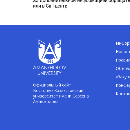
За дополнительной информацией обращаться
или в Cаll-центр.
Информ
Новос
Правил
Объявл
«Закуп
Официальный сайт
Конфе
Восточно-Казахстанский
Конта
университет имени Сарсена
Аманжолова