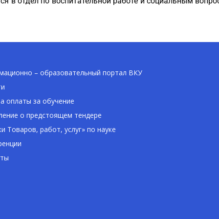
 в отдел по воспитательной работе и социальным вопроса
ационно – образовательный портал ВКУ
ти
а оплаты за обучение
ение о предстоящем тендере
ки Товаров, работ, услуг» по науке
ренции
кты