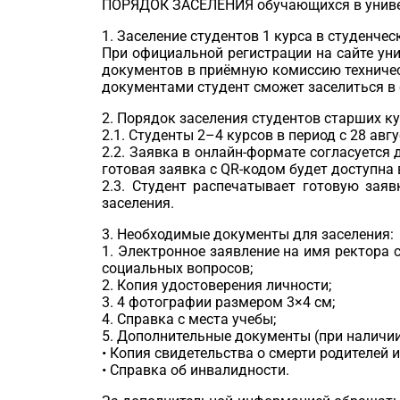
ПОРЯДОК ЗАСЕЛЕНИЯ обучающихся в универ
1.⁠ ⁠Заселение студентов 1 курса в студенч
При официальной регистрации на сайте унив
документов в приёмную комиссию техничес
документами студент сможет заселиться в
2.⁠ ⁠Порядок заселения студентов старших к
2.1. Студенты 2–4 курсов в период с 28 авгу
2.2. Заявка в онлайн-формате согласуетс
готовая заявка с QR-кодом будет доступна 
2.3. Студент распечатывает готовую зая
заселения.
3.⁠ ⁠Необходимые документы для заселения:
1.⁠ ⁠Электронное заявление на имя ректор
социальных вопросов;
2.⁠ ⁠Копия удостоверения личности;
3.⁠ ⁠4 фотографии размером 3×4 см;
4.⁠ ⁠Справка с места учебы;
5.⁠ ⁠Дополнительные документы (при наличии
•⁠ ⁠Копия свидетельства о смерти родителей 
•⁠ ⁠Справка об инвалидности.