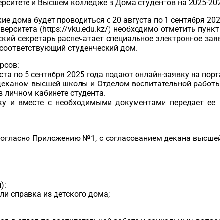
ситете и Высшем колледже в Дома студентов на 2025-202
еские дома будет проводиться с 20 августа по 1 сентября 2
ерситета (https://vku.edu.kz/) необходимо отметить пунк
кий секретарь распечатает специальное электронное зая
 соответствующий студенческий дом.
урсов:
ста по 5 сентября 2025 года подают онлайн-заявку на портал
я деканом высшей школы и Отделом воспитательной работы
в личном кабинете студента.
вку и вместе с необходимыми документами передает ее
а согласно Приложению №1, с согласованием декана высш
):
или справка из детского дома;