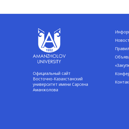
Информ
Новос
Правил
Объявл
«Закуп
Официальный сайт
Конфе
Восточно-Казахстанский
Конта
университет имени Сарсена
Аманжолова