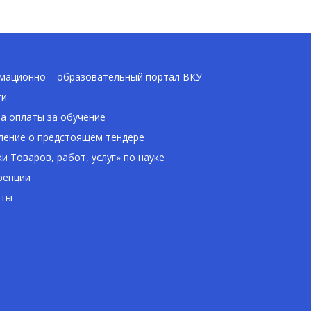
ационно – образовательный портал ВКУ
ти
а оплаты за обучение
ение о предстоящем тендере
ки Товаров, работ, услуг» по науке
ренции
кты