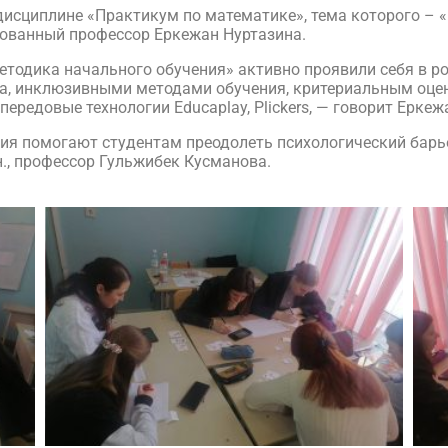
дисциплине «Практикум по математике», тема которого – 
рованный профессор Еркежан Нуртазина.
етодика начального обучения» активно проявили себя в р
а, инклюзивными методами обучения, критериальным оце
ередовые технологии Educaplay, Pliсkers, — говорит Еркеж
ия помогают студентам преодолеть психологический барье
н., профессор Гульжибек Кусманова.