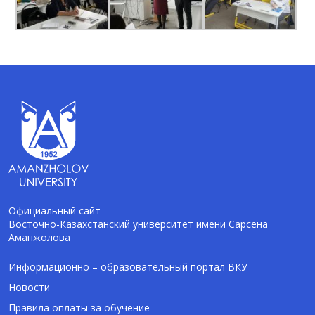
Официальный сайт
Восточно-Казахстанский университет имени Сарсена
Аманжолова
AI-Talapker
Помощник Amanzholov University
Информационно – образовательный портал ВКУ
Новости
Здравствуйте! Я AI-Talapker — помощник
Правила оплаты за обучение