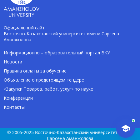
Официальный сайт
Восточно-Казахстанский университет имени Сарсена
Аманжолова
AI-Talapker
Помощник Amanzholov University
Информационно – образовательный портал ВКУ
Новости
Здравствуйте! Я AI-Talapker — помощник
Правила оплаты за обучение
ВКУ им. Сарсена Аманжолова (ВКУ). Отвечу
Объявление о предстоящем тендере
на вопросы о поступлении в бакалавриат,
магистратуру и докторантуру.
«Закупки Товаров, работ, услуг» по науке
Конференции
Контакты
© 2005-2025 Восточно-Казахстанский университет имени
Сарсена Аманжолова