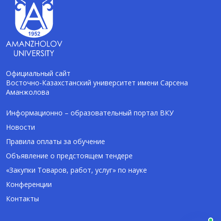
Официальный сайт
Восточно-Казахстанский университет имени Сарсена
Аманжолова
AI-Talapker
Помощник Amanzholov University
Информационно – образовательный портал ВКУ
Новости
Здравствуйте! Я AI-Talapker — помощник
Правила оплаты за обучение
ВКУ им. Сарсена Аманжолова (ВКУ). Отвечу
Объявление о предстоящем тендере
на вопросы о поступлении в бакалавриат,
магистратуру и докторантуру.
«Закупки Товаров, работ, услуг» по науке
Конференции
Контакты