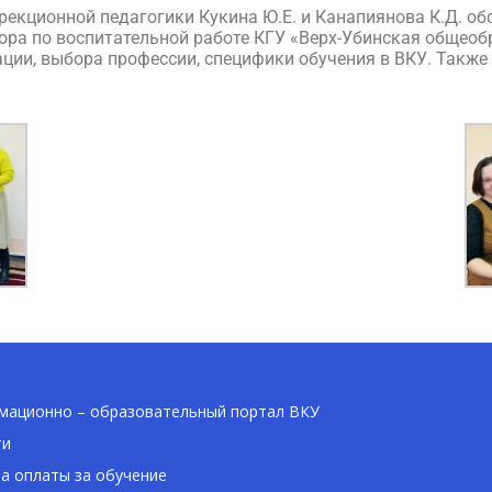
рекционной педагогики Кукина Ю.Е. и Канапиянова К.Д. о
ра по воспитательной работе КГУ «Верх-Убинская общеобр
ции, выбора профессии, специфики обучения в ВКУ. Такж
ационно – образовательный портал ВКУ
ти
а оплаты за обучение