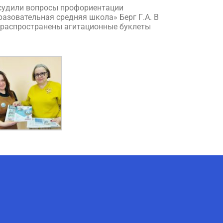
бсудили вопросы профориентации
азовательная средняя школа» Берг Г.А. В
е распространены агитационные буклеты
AI-Talapker
Помощник Amanzholov University
Здравствуйте! Я AI-Talapker —
помощник ВКУ им. Сарсена
Аманжолова (ВКУ). Отвечу на
вопросы о поступлении в