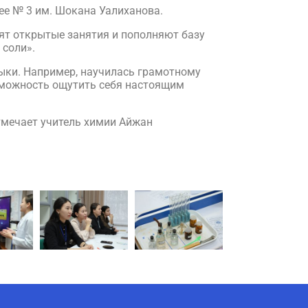
ее № 3 им. Шокана Уалиханова.
ят открытые занятия и пополняют базу
 соли».
выки. Например, научилась грамотному
зможность ощутить себя настоящим
отмечает учитель химии Айжан
AI-Talapker
Помощник Amanzholov University