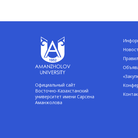
Информ
Новос
Правил
Объявл
«Закуп
Официальный сайт
Конфе
Восточно-Казахстанский
Конта
университет имени Сарсена
Аманжолова