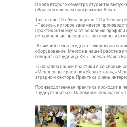
В ходе второго семестра студенты выпус
образовательным программам базах.
Так, около 10 обучающихся ОП «Лесные ре
«Пасека», которое занимается производс
Практиканты изучают основные профили и 
ветеринарные препараты, витамины и сти
-В зимний сезон студенты ежедневно зан
оборудование. Многое в нашей работе авт
говорит сотрудница КХ «Пасека» Раиса К
-С началом нашей практики я со своими с
«Медоносные растения Казахстана», «Медо
аграрном секторе. Практика очень интере
Производственная практика проходит в п
трудоустроиться. Напомним, показатель 