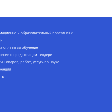
ационно – образовательный портал ВКУ
ти
а оплаты за обучение
ение о предстоящем тендере
ки Товаров, работ, услуг» по науке
ренции
кты