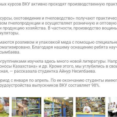
кных курсов ВКУ активно проходят производственную прак
сурсы, охотоведение и пчеловодство» получают практичес
твом пчелопродукции и осуществляет розничную и оптову
продукцию хозяйства. В частности, производство вощины 
муляторы.
имаются розливом и упаковкой меда с помощью специальны
оматизировано. Благодаря нашему оснащению ребята науч
асымбаева.
огруппниками изучила здесь много новой литературы. Нап
носы Казахстана» и др. Кроме этого, мы углубились в сво
сная, — рассказала студентка Айнур Несипбаева.
ериод с января по апрель. По ее окончанию студенты име
трудоустройства выпускников ВКУ составляет 98%.