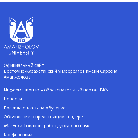
Официальный сайт
Восточно-Казахстанский университет имени Сарсена
Аманжолова
AI-Talapker
Помощник Amanzholov University
Информационно – образовательный портал ВКУ
Новости
Здравствуйте! Я AI-Talapker — помощник
Правила оплаты за обучение
ВКУ им. Сарсена Аманжолова (ВКУ). Отвечу
Объявление о предстоящем тендере
на вопросы о поступлении в бакалавриат,
магистратуру и докторантуру.
«Закупки Товаров, работ, услуг» по науке
Конференции