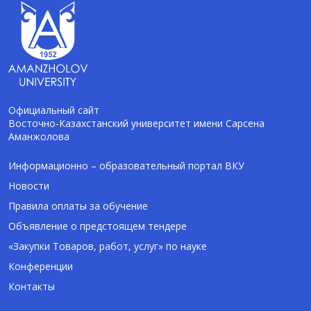
Официальный сайт
Восточно-Казахстанский университет имени Сарсена
Аманжолова
AI-Talapker
Помощник Amanzholov University
Информационно – образовательный портал ВКУ
Новости
Здравствуйте! Я AI-Talapker — помощник
Правила оплаты за обучение
ВКУ им. Сарсена Аманжолова (ВКУ). Отвечу
Объявление о предстоящем тендере
на вопросы о поступлении в бакалавриат,
магистратуру и докторантуру.
«Закупки Товаров, работ, услуг» по науке
Конференции
Контакты