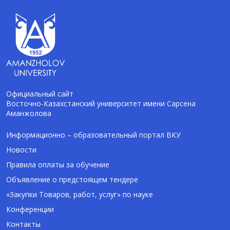
Официальный сайт
Восточно-Казахстанский университет имени Сарсена
Аманжолова
AI-Talapker
Помощник Amanzholov University
Информационно – образовательный портал ВКУ
Новости
Здравствуйте! Я AI-Talapker — помощник
Правила оплаты за обучение
ВКУ им. Сарсена Аманжолова (ВКУ). Отвечу
Объявление о предстоящем тендере
на вопросы о поступлении в бакалавриат,
магистратуру и докторантуру.
«Закупки Товаров, работ, услуг» по науке
Конференции
Контакты