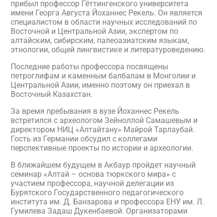
прибыл профессор Гёттингенского университета
имени Георга Августа Йоханнес Рекель. Он является
специалистом в области научных исследований по
Восточной и Центральной Азии, экспертом по
алтайским, сибирским, палеоазиатским языкам,
этнологии, общей лингвистике и литературоведению.
Последние работы профессора посвящены
петроглифам и каменным балбалам в Монголии и
Центральной Азии, именно поэтому он приехал в
Восточный Казахстан.
За время пребывания в вузе Йоханнес Рекель
встретился с археологом Зейноллой Самашевым и
директором НИЦ «Алтайтану» Майрой Тарлаубай.
Гость из Германии обсудил с коллегами
перспективные проекты по истории и археологии.
В ближайшем будущем в Акбаур пройдет научный
семинар «Алтай – основа тюркского мира» с
участием профессора, научной делегации из
Бурятского Государственного педагогического
института им. Д. Банзарова и профессора ЕНУ им. Л.
Гумилева Задаш Дукенбаевой. Организаторами