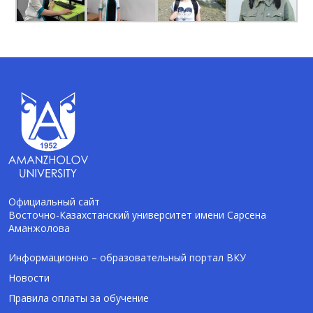
Официальный сайт
Восточно-Казахстанский университет имени Сарсена
Аманжолова
AI-Talapker
Помощник Amanzholov University
Информационно – образовательный портал ВКУ
Новости
Здравствуйте! Я AI-Talapker — помощник
Правила оплаты за обучение
ВКУ им. Сарсена Аманжолова (ВКУ). Отвечу