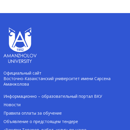
Официальный сайт
Восточно-Казахстанский университет имени Сарсена
Аманжолова
AI-Talapker
Помощник Amanzholov University
Информационно – образовательный портал ВКУ
Новости
Здравствуйте! Я AI-Talapker — помощник
Правила оплаты за обучение
ВКУ им. Сарсена Аманжолова (ВКУ). Отвечу
Объявление о предстоящем тендере
на вопросы о поступлении в бакалавриат,
магистратуру и докторантуру.
«Закупки Товаров, работ, услуг» по науке