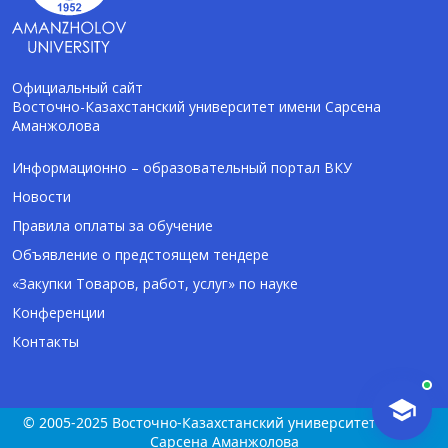
Официальный сайт
Восточно-Казахстанский университет имени Сарсена
Аманжолова
AI-Talapker
Помощник Amanzholov University
Информационно – образовательный портал ВКУ
Новости
Здравствуйте! Я AI-Talapker — помощник
Правила оплаты за обучение
ВКУ им. Сарсена Аманжолова (ВКУ). Отвечу
Объявление о предстоящем тендере
на вопросы о поступлении в бакалавриат,
магистратуру и докторантуру.
«Закупки Товаров, работ, услуг» по науке
Конференции
Контакты
© 2005-2025 Восточно-Казахстанский университет имени
Сарсена Аманжолова