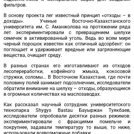
фильтров.
В основу проекта лег известный принцип «отходы – в
доходы». Ученые Восточно-Казахстанского
университета им. С. Аманжолова на протяжении ряда
лет экспериментировали с превращением шелухи
семечек в активированный уголь. Ведь во всем мире
черный порошок известен как отличный адсорбент: он
поглощает и удерживает вредные или загрязняющие
вещества, очищает среду.
В разных странах его изготавливают из отходов
лесопереработки, кофейного жмыха, кокосовой
стружки, соломы… В Восточном Казахстане, где почти
половину полей занимает подсолнечник, исследователи
обратили внимание на шелуху – отходы, образующиеся
в огромных количествах на маслозаводах.
Как рассказал научный сотрудник университетского
технопарка Shygys Bastau Бауыржан Туякбаев,
исследователи опробовали десятки разных режимов:
экспериментировали с фракциями помельче и
покрупнее, задавали температуру то выше, то ниже,
использовали всевозможные добавки.