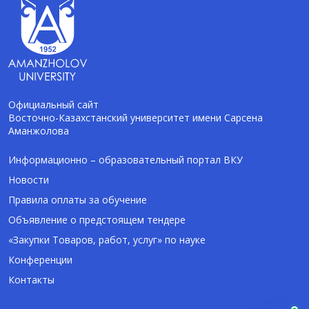
Официальный сайт
Восточно-Казахстанский университет имени Сарсена
Аманжолова
AI-Talapker
Помощник Amanzholov University
Информационно – образовательный портал ВКУ
Новости
Здравствуйте! Я AI-Talapker — помощник
Правила оплаты за обучение
ВКУ им. Сарсена Аманжолова (ВКУ). Отвечу
Объявление о предстоящем тендере
на вопросы о поступлении в бакалавриат,
магистратуру и докторантуру.
«Закупки Товаров, работ, услуг» по науке
Конференции
Контакты