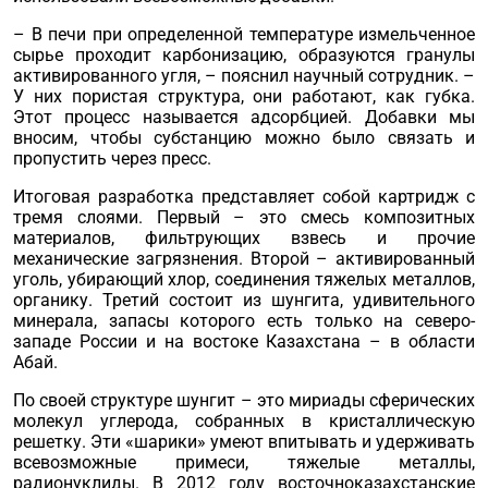
– В печи при определенной температуре измельченное
сырье проходит карбонизацию, образуются гранулы
активированного угля, – пояснил научный сотрудник. –
У них пористая структура, они работают, как губка.
Этот процесс называется адсорбцией. Добавки мы
вносим, чтобы субстанцию можно было связать и
пропустить через пресс.
Итоговая разработка представляет собой картридж с
тремя слоями. Первый – это смесь композитных
материа­лов, фильтрующих взвесь и прочие
механические загрязнения. Второй – активированный
уголь, убирающий хлор, соединения тяжелых металлов,
органику. Третий состоит из шунгита, удивительного
минерала, запасы которого есть только на северо-
западе России и на востоке Казахстана – в области
Абай.
По своей структуре шунгит – это мириады сферических
молекул углерода, собранных в кристаллическую
решетку. Эти «шарики» умеют впитывать и удерживать
всевозможные примеси, тяжелые металлы,
радионуклиды. В 2012 году восточноказахстанские