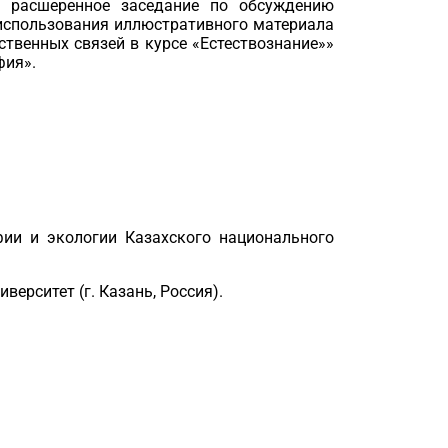
ся
расшеренное
заседание по обсуждению
использования иллюстративного материала
твенных связей в курсе «Естествознание»
»
фия».
фии и экологии
Казахского национального
верситет (г. Казань,
Р
оссия
).