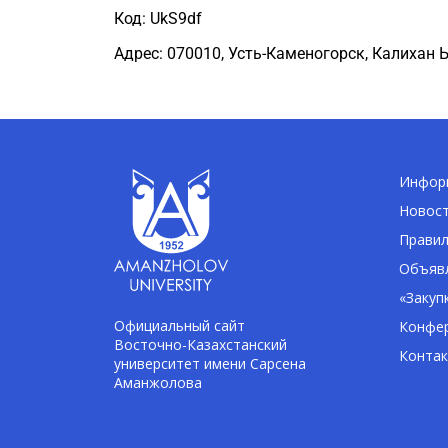
Код
: UkS9df
Адрес:
070010
,
Усть-Каменогорск,
Калихан
Информ
Новос
Правил
Объявл
«Закуп
Официальный сайт
Конфе
Восточно-Казахстанский
Конта
университет имени Сарсена
Аманжолова