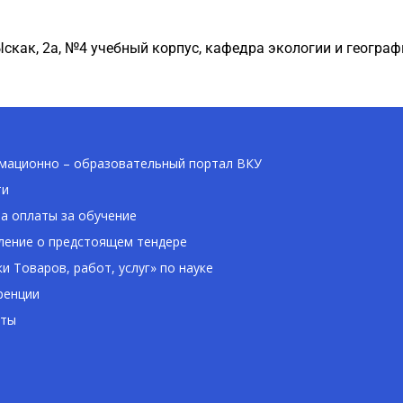
Ыскак
, 2а, №4 учебный корпус,
кафедра экологии и географ
ационно – образовательный портал ВКУ
ти
а оплаты за обучение
ение о предстоящем тендере
ки Товаров, работ, услуг» по науке
ренции
кты