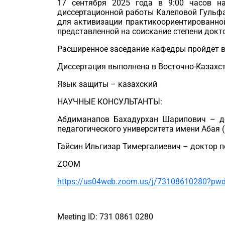
1
7
сентября 2025 года в 9:00 часов н
диссертационной работы
Калеловой
Гульф
для
активизации
практикоориентированно
представленной на соискание степени докт
Расширенное заседание каф
едры пройдет 
Диссертация выполнена в
Восточно-Казахс
Язык защиты
–
казахский
НАУЧНЫЕ КОНСУЛЬТАНТЫ:
Абдиманапов
Бахадурхан
Шарипович
–
д
педагогического университета имени Абая (
Гайсин
Ильгизар
Тимергалиевич
– доктор п
ZOOM
https
://
us
04
web
.
zoom
.
us
/
j
/73108610280?
pw
Meeting ID: 731 0861 0280