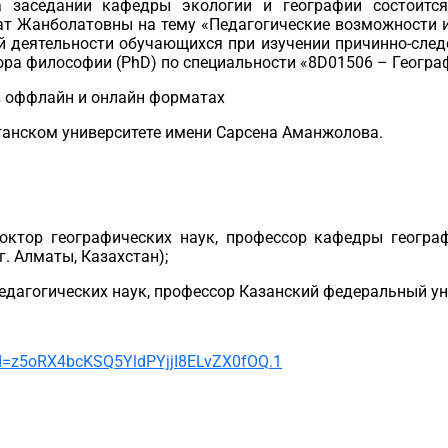
а заседании кафедры экологии и географии состоит
ат
Жанболатовны
на тему
«
Педагогические возможности 
й
деятельности обучающихся при изучении причинно-следс
ора философии (Р
hD
) по специальности «8
D
01506 – Геогра
в
оффлайн
и онлайн форматах
танском университете имени
Сарсена
Аманжолова
.
октор географических
наук
, профессор
кафедры геогра
г. Алматы, Казахстан);
едагогических наук, профессор Казанский федеральный уни
d
=
z
5
oRX
4
bcKSQ
5
YldPYjjI
8
ELvZX
0
fOQ
.1