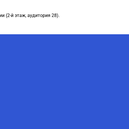
ии (
2-й
этаж,
аудитория 28
).
AI-Talapker
Помощник Amanzholov University
Здравствуйте! Я AI-Talapker —
помощник ВКУ им. Сарсена
Аманжолова (ВКУ). Отвечу на
вопросы о поступлении в
бакалавриат, магистратуру и
докторантуру.