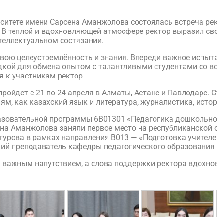
рситете имени Сарсена Аманжолова состоялась встреча ре
 В теплой и вдохновляющей атмосфере ректор выразил св
теллектуальном состязании.
вою целеустремлённость и знания. Впереди важное испытан
дкой для обмена опытом с талантливыми студентами со вс
я к участникам ректор.
ойдет с 21 по 24 апреля в Алматы, Астане и Павлодаре. 
м, как казахский язык и литература, журналистика, истор
разовательной программы 6В01301 «Педагогика дошкольног
ена Аманжолова заняли первое место на республиканской 
гурова в рамках направления В013 — «Подготовка учителе
ий преподаватель кафедры педагогического образования
 важным напутствием, а слова поддержки ректора вдохнов