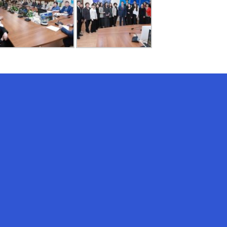
AI-Talapker
Помощник Amanzholov University
Здравствуйте! Я AI-Talapker —
помощник ВКУ им. Сарсена
Аманжолова (ВКУ). Отвечу на
вопросы о поступлении в
бакалавриат, магистратуру и
докторантуру.