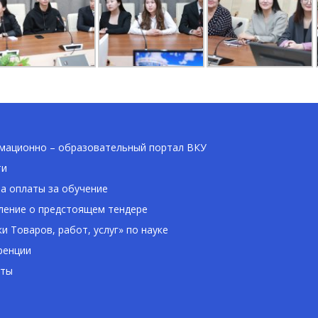
ационно – образовательный портал ВКУ
ти
а оплаты за обучение
ение о предстоящем тендере
ки Товаров, работ, услуг» по науке
ренции
кты