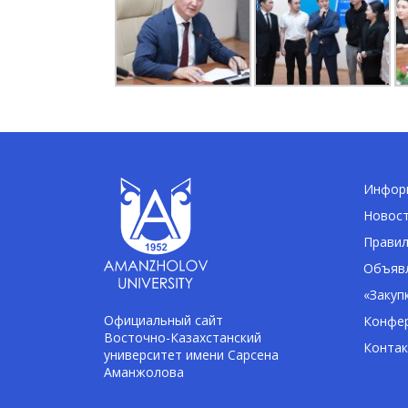
Информ
Новос
Правил
Объявл
«Закуп
Официальный сайт
Конфе
Восточно-Казахстанский
Конта
университет имени Сарсена
Аманжолова