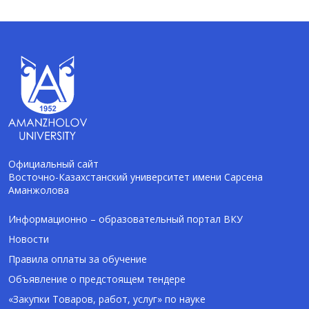
Официальный сайт
Восточно-Казахстанский университет имени Сарсена
Аманжолова
AI-Talapker
Помощник Amanzholov University
Информационно – образовательный портал ВКУ
Новости
Здравствуйте! Я AI-Talapker — помощник
Правила оплаты за обучение
ВКУ им. Сарсена Аманжолова (ВКУ). Отвечу
Объявление о предстоящем тендере
на вопросы о поступлении в бакалавриат,
магистратуру и докторантуру.
«Закупки Товаров, работ, услуг» по науке