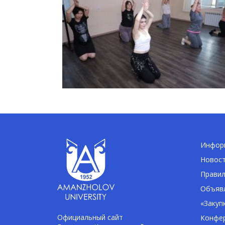
Информ
Новос
Правил
Объявл
«Закуп
Официальный сайт
Конфе