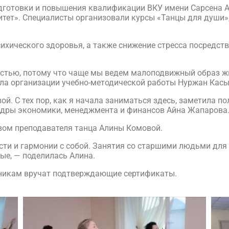
дготовки и повышения квалификации ВКУ имени Сарсена 
итет». Специалисты организовали курсы «Танцы для души»
сихического здоровья, а также снижение стресса посредст
стью, потому что чаще мы ведем малоподвижный образ жиз
ела организации учебно-методической работы Нуржан Кас
ивой. С тех пор, как я начала заниматься здесь, заметила 
едры экономики, менеджмента и финансов Айна Жапарова
твом преподавателя танца Алины Комовой.
ости и гармонии с собой. Занятия со старшими людьми для 
ые, — поделилась Алина.
никам вручат подтверждающие сертификаты.