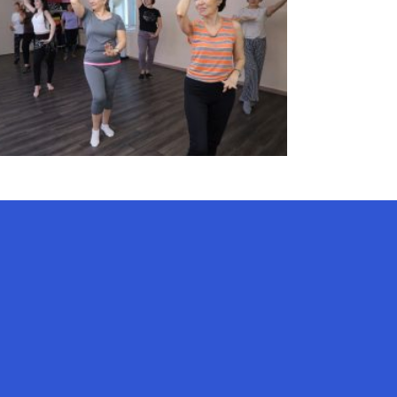
AI-Talapker
Помощник Amanzholov University
Здравствуйте! Я AI-Talapker —
помощник ВКУ им. Сарсена
Аманжолова (ВКУ). Отвечу на
вопросы о поступлении в
бакалавриат, магистратуру и
докторантуру.