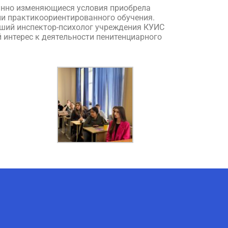
янно изменяющиеся условия приобрела
ии практикоориентированного обучения.
рший инспектор-психолог учреждения КУИС
 интерес к деятельности пенитенциарного
AI-Talapker
Помощник Amanzholov University
Здравствуйте! Я AI-Talapker —
помощник ВКУ им. Сарсена
Аманжолова (ВКУ). Отвечу на