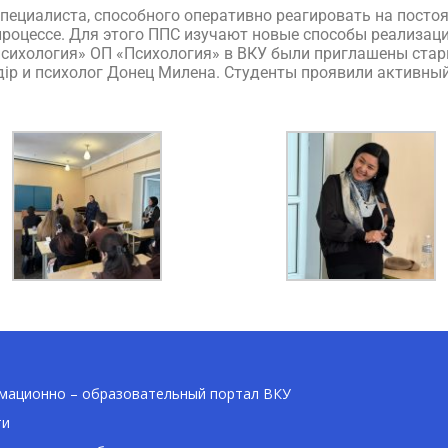
ециалиста, способного оперативно реагировать на посто
роцессе. Для этого ППС изучают новые способы реализац
сихология» ОП «Психология» в ВКУ были приглашены ста
ір и психолог Донец Милена. Студенты проявили активный
ационно – образовательный портал ВКУ
ти