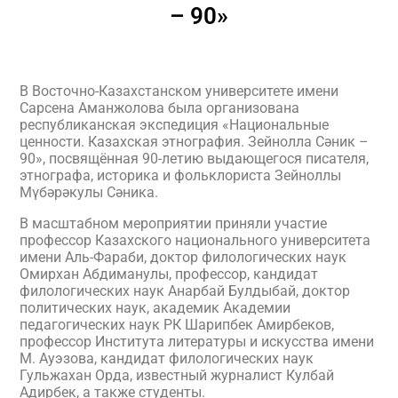
– 90»
В Восточно-Казахстанском университете имени
Сарсена Аманжолова была организована
республиканская экспедиция «Национальные
ценности. Казахская этнография. Зейнолла Сәник –
90», посвящённая 90-летию выдающегося писателя,
этнографа, историка и фольклориста Зейноллы
Мүбәрәкулы Сәника.
В масштабном мероприятии приняли участие
профессор Казахского национального университета
имени Аль-Фараби, доктор филологических наук
Омирхан Абдиманулы, профессор, кандидат
филологических наук Анарбай Булдыбай, доктор
политических наук, академик Академии
педагогических наук РК Шарипбек Амирбеков,
профессор Института литературы и искусства имени
М. Ауэзова, кандидат филологических наук
Гульжахан Орда, известный журналист Кулбай
Адирбек, а также студенты.