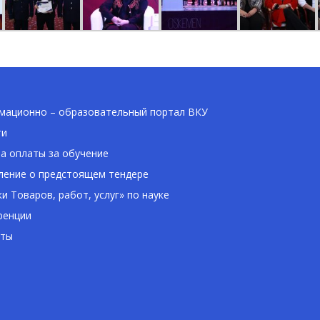
ационно – образовательный портал ВКУ
ти
а оплаты за обучение
ение о предстоящем тендере
ки Товаров, работ, услуг» по науке
ренции
кты