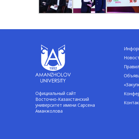
Информ
Новос
Правил
Объявл
«Закуп
Официальный сайт
Конфе
Восточно-Казахстанский
Конта
университет имени Сарсена
Аманжолова