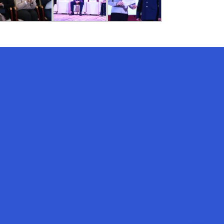
AI-Talapker
Помощник Amanzholov University
Здравствуйте! Я AI-Talapker —
помощник ВКУ им. Сарсена
Аманжолова (ВКУ). Отвечу на
вопросы о поступлении в
бакалавриат, магистратуру и
докторантуру.