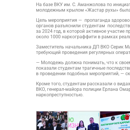
На базе ВКУ им. С. Аманжолова по иници
молодежным крылом «Жастар рухы» была 
Цель мероприятия — пропаганда здоровог
органов разъяснили студентам последстви
за 2024 год, в которой активное участие
около 1000 наркограффити в рамках реал
Заместитель начальника ДП ВКО Серик Ма
требующей проведения регулярных опера
— Молодежь должна понимать, что к свое
показали студентам трагичные последств
в проведении подобных мероприятий, — с
Кроме того, студентам рассказали о вида
ВКО, генерал-майора полиции Ерлана Ома
наркопреступностью.