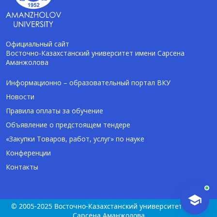
Официальный сайт
Восточно-Казахстанский университет имени Сарсена
Аманжолова
AI-Talapker
Помощник Amanzholov University
Информационно – образовательный портал ВКУ
Новости
Здравствуйте! Я AI-Talapker — помощник
Правила оплаты за обучение
ВКУ им. Сарсена Аманжолова (ВКУ). Отвечу
Объявление о предстоящем тендере
на вопросы о поступлении в бакалавриат,
магистратуру и докторантуру.
«Закупки Товаров, работ, услуг» по науке
Конференции
Контакты
© 2005-2025 Восточно-Казахстанский университет имени
Сарсена Аманжолова