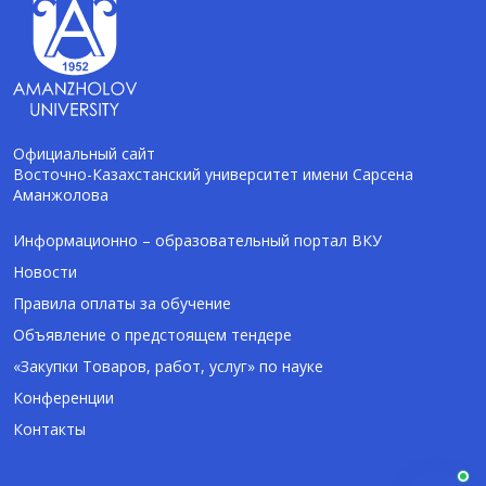
Официальный сайт
Восточно-Казахстанский университет имени Сарсена
Аманжолова
AI-Talapker
Помощник Amanzholov University
Информационно – образовательный портал ВКУ
Новости
Здравствуйте! Я AI-Talapker — помощник
Правила оплаты за обучение
ВКУ им. Сарсена Аманжолова (ВКУ). Отвечу
Объявление о предстоящем тендере
на вопросы о поступлении в бакалавриат,
магистратуру и докторантуру.
«Закупки Товаров, работ, услуг» по науке
Конференции
Контакты