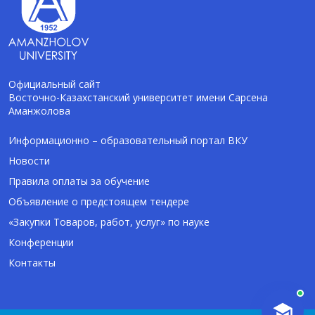
Официальный сайт
Восточно-Казахстанский университет имени Сарсена
Аманжолова
AI-Talapker
Помощник Amanzholov University
Информационно – образовательный портал ВКУ
Новости
Здравствуйте! Я AI-Talapker — помощник
Правила оплаты за обучение
ВКУ им. Сарсена Аманжолова (ВКУ). Отвечу
Объявление о предстоящем тендере
на вопросы о поступлении в бакалавриат,
магистратуру и докторантуру.
«Закупки Товаров, работ, услуг» по науке
Конференции
Контакты