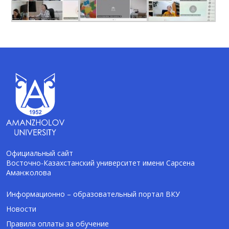
Официальный сайт
Восточно-Казахстанский университет имени Сарсена
Аманжолова
AI-Talapker
Помощник Amanzholov University
Информационно – образовательный портал ВКУ
Новости
Здравствуйте! Я AI-Talapker — помощник
Правила оплаты за обучение