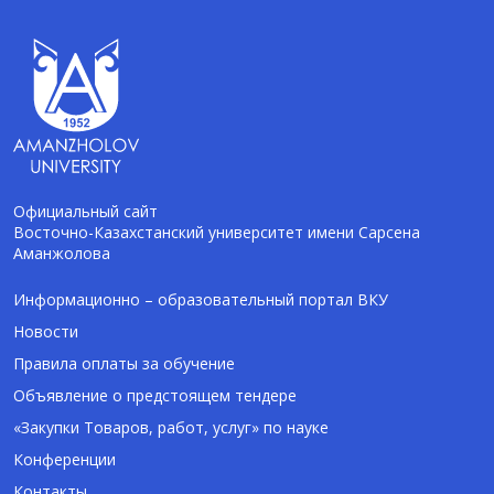
Официальный сайт
Восточно-Казахстанский университет имени Сарсена
Аманжолова
AI-Talapker
Помощник Amanzholov University
Информационно – образовательный портал ВКУ
Новости
Здравствуйте! Я AI-Talapker — помощник
Правила оплаты за обучение
ВКУ им. Сарсена Аманжолова (ВКУ). Отвечу
Объявление о предстоящем тендере
на вопросы о поступлении в бакалавриат,
магистратуру и докторантуру.
«Закупки Товаров, работ, услуг» по науке
Конференции
Контакты