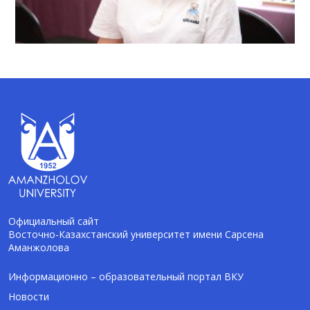
Официальный сайт
Восточно-Казахстанский университет имени Сарсена
Аманжолова
AI-Talapker
Помощник Amanzholov University
Информационно – образовательный портал ВКУ
Новости