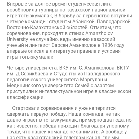
Впервые за долгое время студенческая лига
возобновила турниры по казахской национальной
игре тогызкумалак, В борьбу за первенство вступили
четыре команды: студенты Абайской, Павлодарской,
Восточно-Казахстанской областей. Отметим, что
соревнования, проходят в стенах Amanzholov
University не случайно, ведь именно казахский
ученый и лингвист Сарсен Аманжолов в 1936 году
впервые описал в литературе правила и условия
игры тогызкумалак.
Четыре университета: ВКУ им. С. Аманжолова, ВКТУ
им. Д Серикбаева и Студенты из Павлодарского
педагогического университета Маргулан и
Медицинского университета Семей с азартом
приступили к интеллектуальной игре в классической
классификации.
— Стартовали соревнования и уже не терпится
одержать первую победу. Наша команда, не так
давно играет в тогызкумалак, примерно два года, но
как известно, победа приходит благодаря упорному
труду, что нашей команде не занимать. А вообще у
нас есть казахстанский телеграм канал, где мы