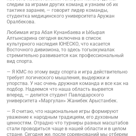
следим за играми других команд и узнаем об их
тактике заранее, — говорит лидер команды,
студентка медицинского университета Аружан
Оралбекова.
Любимая игра Абая Кунанбаева и Ыбырая
Алтынсарина сегодня включена в список
культурного наследия ЮНЕСКО, что касается
Восточного дивизиона, то здесь тогызкумалак
стремительно развивается как профессиональный
вид спорта.
— Я КМС по этому виду спорта и игра действительно
требует логического мышления, выдержки и
упорства. У нас очень дружная команда и все как на
подбор. Надеемся что наша область вырвется
вперед, — делится студент Павлодарского
университета «Маргулан» Жанибек Арыстанбек.
— Я считаю, что национальные игры формируют
уважение к народным традициям, его духовным
ценностям. Отрадно что турниры разных масштабов
стали проводиться чаще в нашей области и в целом
стране. Сегодня же, после соревнований мы отберем