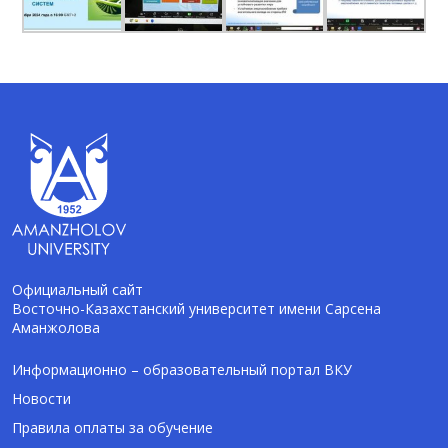
Официальный сайт
Восточно-Казахстанский университет имени Сарсена
Аманжолова
AI-Talapker
Помощник Amanzholov University
Информационно – образовательный портал ВКУ
Новости
Здравствуйте! Я AI-Talapker — помощник
Правила оплаты за обучение
ВКУ им. Сарсена Аманжолова (ВКУ). Отвечу