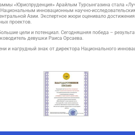
раммы «Юриспруденция» Арайлым Турсынгазина стала «Луч
н Национальным инновационным научно-исследовательск
ентральной Азии. Экспертное жюри оценивало достижения 
ных проектов.
льшие цели и потенциал. Сегодняшняя победа – результат
уководитель девушки Раиса Орсаева.
ени и нагрудный знак от директора Национального иннова