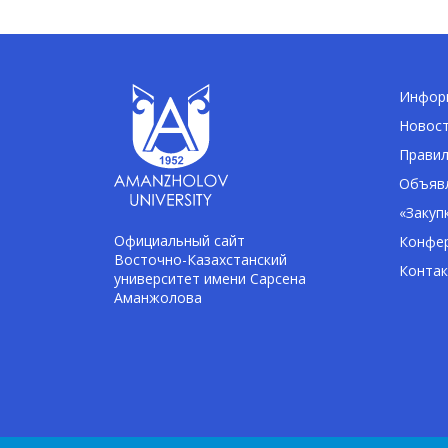
Информ
Новос
Правил
Объявл
«Закуп
Официальный сайт
Конфе
Восточно-Казахстанский
Конта
университет имени Сарсена
Аманжолова