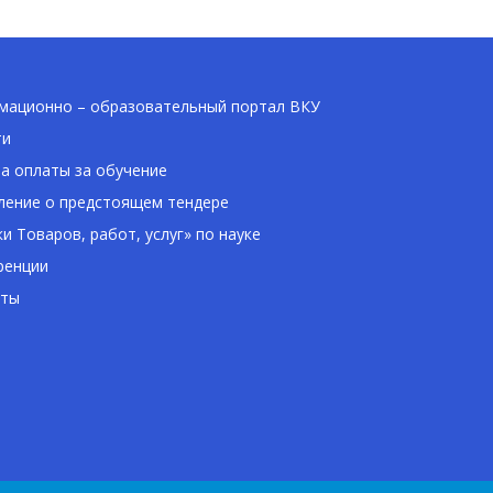
ационно – образовательный портал ВКУ
ти
а оплаты за обучение
ение о предстоящем тендере
ки Товаров, работ, услуг» по науке
ренции
кты