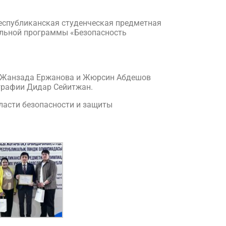
Республиканская студенческая предметная
ельной программы «Безопасность
а Жанзада Ержанова и Жюрсин Абдешов
ографии Дидар Сейитжан.
ласти безопасности и защиты